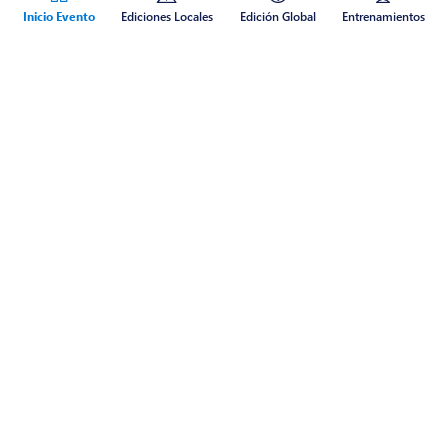
Inicio Evento
Ediciones Locales
Edición Global
Entrenamientos
Acerca del evento
Con ediciones locales y en línea, juntos celebramos una nueva edición
del Cloud Bootcamp Colombia para fortalecer nuestras habilidades
en Inteligencia Artificial con Microsoft Azure & Power Platform,
compartir con los demás y vivir una experiencia en otro nivel al puro
estilo colombiano.
¡Quien lo vive es quien lo goza!
DÓNDE
En Línea (Global)
En Persona (Colombia)
CÚANDO