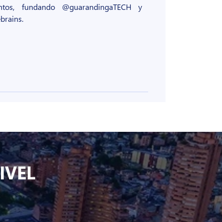
entos, fundando @guarandingaTECH y
brains.
IVEL