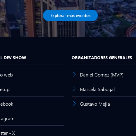
Explorar más eventos
AL DEV SHOW
ORGANIZADORES GENERALES
io web
Daniel Gomez (MVP)
etup
Marcela Sabogal
cebook
Gustavo Mejía
stagram
tter - X